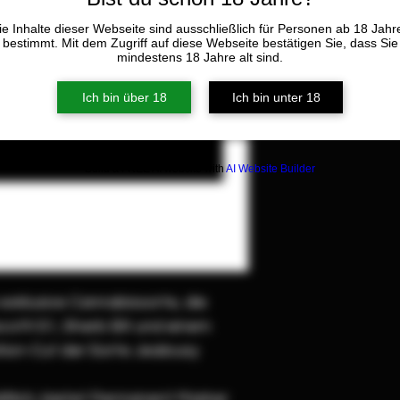
ie Inhalte dieser Webseite sind ausschließlich für Personen ab 18 Jahr
bestimmt. Mit dem Zugriff auf diese Webseite bestätigen Sie, dass Sie
mindestens 18 Jahre alt sind.
Ich bin über 18
Ich bin unter 18
Build a FREE AI website with
AI Website Builder
exklusive Cannabissorte, die
cotti S1, Sherb BX und einem
ion-Cut der Sorte Jealousy
ltlich, bietet Permanent Marker