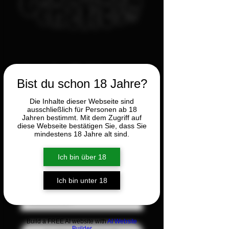
Apple Fritter x
Bist du schon 18 Jahre?
Jealousy
Die Inhalte dieser Webseite sind
ausschließlich für Personen ab 18
Steckling
Jahren bestimmt. Mit dem Zugriff auf
diese Webseite bestätigen Sie, dass Sie
mindestens 18 Jahre alt sind.
Preis
20,00 €
zzgl. Versandkosten
Ich bin über 18
Stückzahl
*
Ich bin unter 18
Build a FREE AI website with
AI Website
Builder